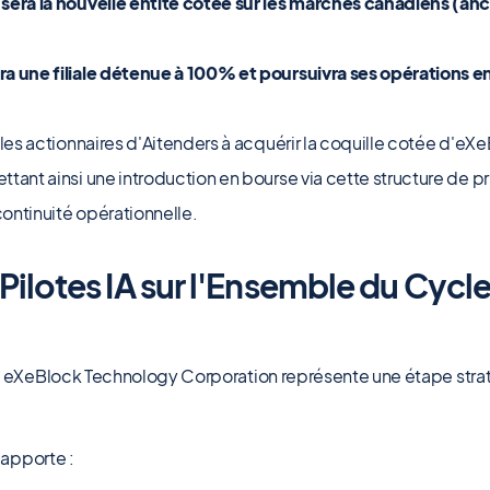
 sera la nouvelle entité cotée sur les marchés canadiens (
a une filiale détenue à 100% et poursuivra ses opérations en 
 les actionnaires d'Aitenders à acquérir la coquille cotée d'e
tant ainsi une introduction en bourse via cette structure de pr
continuité opérationnelle.
ilotes IA sur l'Ensemble du Cycle
ec eXeBlock Technology Corporation représente une étape stra
 apporte :