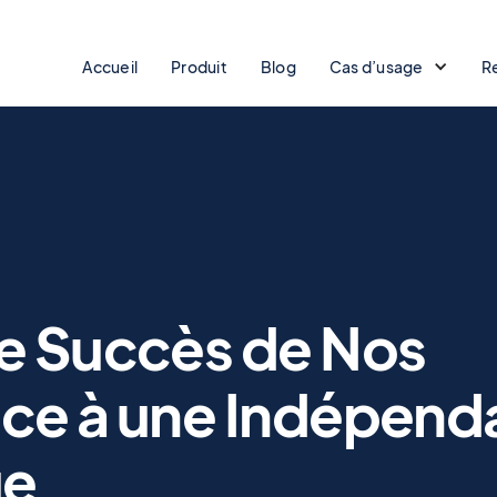
Accueil
Produit
Blog
Cas d’usage
R
le Succès de Nos
râce à une Indépen
ue