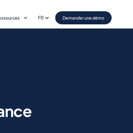
FR
essources
Demander une démo
dance