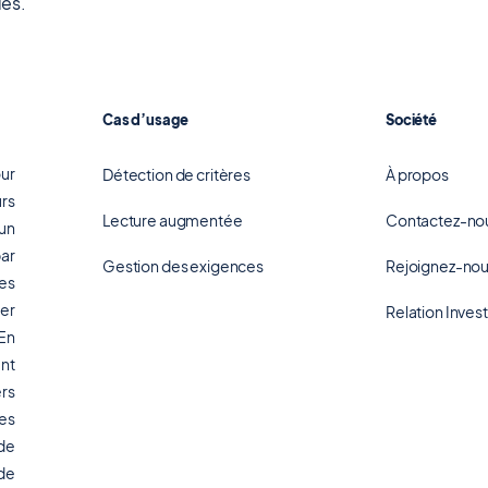
des.
Cas d’usage
Société
ur
Détection de critères
À propos
urs
Lecture augmentée
Contactez-no
 un
par
Gestion des exigences
Rejoignez-no
des
er
Relation Inves
 En
ant
rs
es
de
 de