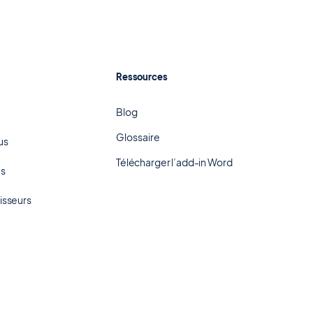
Ressources
Blog
Glossaire
us
Télécharger l’add-in Word
us
tisseurs