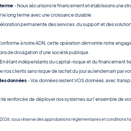
 terme
- Nous sécurisons le financement et établissons une str
 le long terme avec une croissance durable.
élioration permanente des services, du support et des solution
Conforme à notre ADN, cette opération démontre notre engagem
ions de divulgation d'une société publique.
En étant indépendants du capital-risque et du financement tie
nos clients sans risque de rachat du jour au lendemain par vo
 des données
- Vos données restent VOS données, avec transpa
té renforcée de déployer nos systèmes sur l'ensemble de vo
T1 2026, sous réserve des approbations réglementaires et conditions ha