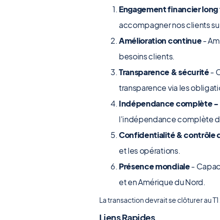
Engagement financier long
accompagner nos clients sur
Amélioration continue
- Am
besoins clients.
Transparence & sécurité
- 
transparence via les obligat
Indépendance complète -
l'indépendance complète de 
Confidentialité & contrôle
et les opérations.
Présence mondiale
- Capaci
et en Amérique du Nord.
La transaction devrait se clôturer au 
Liens Rapides