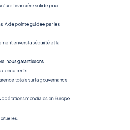
ucture financière solide pour
s IA de pointe guidée par les
ent envers la sécurité et la
rs, nous garantissons
s concurrents.
rence totale sur la gouvernance
s opérations mondiales en Europe
bituelles.